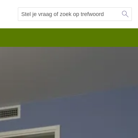
Sl
Vraag of trefwoord
Zoeken
 begrip.