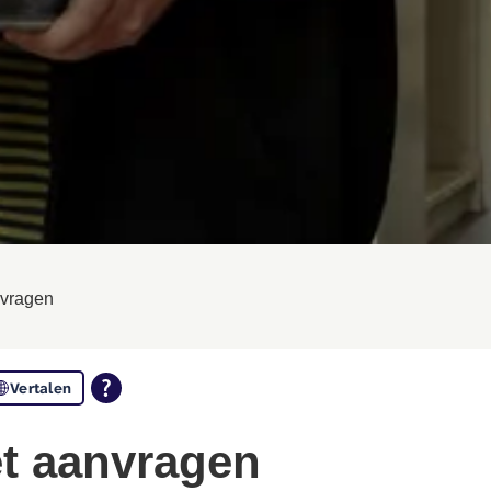
nvragen
Vertalen
et aanvragen