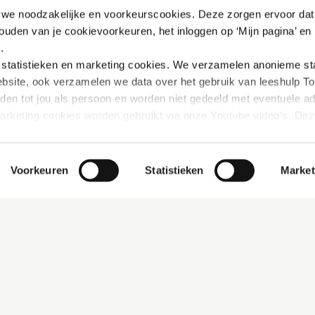
n we noodzakelijke en voorkeurscookies. Deze zorgen ervoor dat 
Verplicht veld
ouden van je cookievoorkeuren, het inloggen op ‘Mijn pagina’ en h
Wachtwoord
*
.
tatistieken en marketing
cookies. We verzamelen anonieme stat
bsite, ook verzamelen we data over het gebruik van leeshulp Tol
iden tot jou als persoon en worden niet gedeeld met eventuele adv
marketing cookies worden gebruikt via onze Youtube video's. Dez
innen Youtube verbeterd wordt door gerichte filmpjes aan te beve
rivacybeleid vinden: 
https://www.mijn-thuis.nl/kennisbank/pri
Voorkeuren
Statistieken
Market
hoe wij met jouw persoonsgegevens omgaan. 
Ook interessant
Contact
Lettergrootte aanpassen
Kroneh
Eindh
bieding
Werken bij