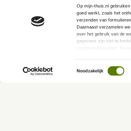
Op mijn-thuis.nl gebruike
Verplicht veld
goed werkt, zoals het onth
E-mailadres (= gebruikersnaam)
*
verzenden van formulieren
Daarnaast verzamelen we s
over het gebruik van de we
Wachtwoord vergeten?
gegevens zijn niet te herle
social mediapartijen. De 
ervoor dat jouw ervaring b
Toestemmingsselectie
Via deze link kan je ons P
Noodzakelijk
hierin vind je meer over 
Ik huur
Contactinformatie
Ik zoek
Reparatieverzoek
Inschrijven Wooniezie
Onderhouds ABC
Voorlopige woningaan