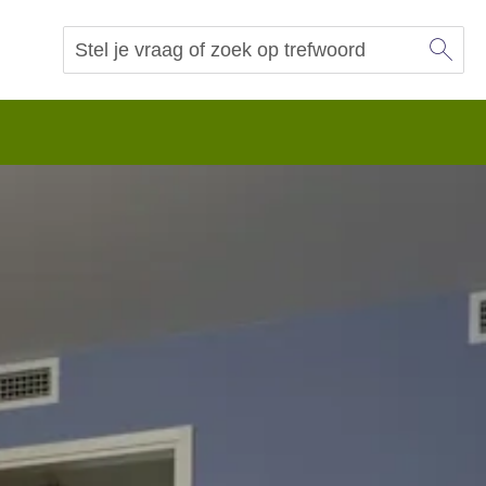
Sl
Vraag of trefwoord
Zoeken
 begrip.