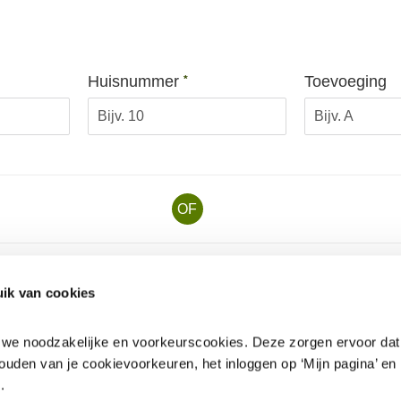
Verplicht veld
Huisnummer
Toevoeging
*
OF
ik van cookies
Verplicht veld
Wachtwoord
*
n we noodzakelijke en voorkeurscookies. Deze zorgen ervoor dat 
ouden van je cookievoorkeuren, het inloggen op ‘Mijn pagina’ en h
.