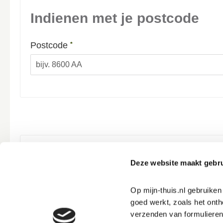
Indienen met je postcode
Verplicht veld
Postcode
*
Indienen met je account
Deze website maakt gebru
Verplicht veld
E-mailadres (= gebruikersnaam)
*
Op mijn-thuis.nl gebruike
goed werkt, zoals het onth
verzenden van formulieren