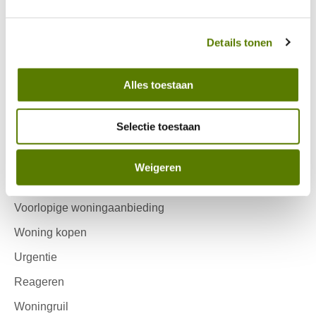
hierin vind je meer over hoe wij met jouw 
persoonsgegevens omgaan. 
Huurbetaling
Details tonen
Jaarlijkse huurverhoging
Zonnepanelen
Alles toestaan
Huurovereenkomst
Leefbaarheid
Selectie toestaan
Ik zoek
Weigeren
Inschrijven Wooniezie
Voorlopige woningaanbieding
Woning kopen
Urgentie
Reageren
Woningruil