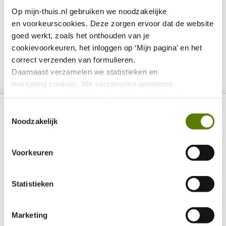
Op mijn-thuis.nl gebruiken we noodzakelijke 
Inloggen
en voorkeurscookies. Deze zorgen ervoor dat de website 
goed werkt, zoals het onthouden van je 
Wachtwoord vergeten?
cookievoorkeuren, het inloggen op ‘Mijn pagina’ en het 
correct verzenden van formulieren.
Daarnaast verzamelen we statistieken en 
marketing
cookies. We verzamelen anonieme 
statistieken over het gebruik van de website, ook 
verzamelen we data over het gebruik van leeshulp Tolkie. 
Toestemmingsselectie
Deze gegevens zijn niet te herleiden tot jou als persoon 
Noodzakelijk
Ik huur
en worden niet gedeeld met eventuele advertentie- of 
Contactinformatie
social mediapartijen. De marketing 
Voorkeuren
Reparatieverzoek
cookies worden gebruikt via onze Youtube video's. Deze 
zorgen ervoor dat jouw ervaring binnen Youtube 
Onderhouds ABC
verbeterd wordt door gerichte filmpjes aan te bevelen.
Statistieken
Huuropzegging
Via deze link kan je ons Privacybeleid vinden: 
Inwoning
Marketing
https://www.mijn-thuis.nl/kennisbank/privacybeleid/
Medehuurderschap