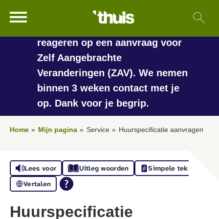
In de vakantieperiode kan het
Ga naar Hoofd
Sl
Naar de homepage
langer duren voordat we
reageren op een aanvraag voor
Zelf Aangebrachte
Veranderingen (ZAV). We nemen
Naar hoofdinhoud
Naar hoofdnavigatiemenu
Naar zoeken
binnen 3 weken contact met je
op. Dank voor je begrip.
Home
Mijn pagina
Service
Huurspecificatie aanvragen
Lees voor
Uitleg woorden
Simpele tekst
Vertalen
Huurspecificatie