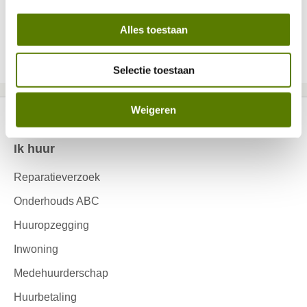
Alles toestaan
Selecteer een pagina
1
2
3
4
5
6
Selectie toestaan
Weigeren
Ik huur
Contactinformatie
Reparatieverzoek
Onderhouds ABC
Huuropzegging
Inwoning
Medehuurderschap
Huurbetaling