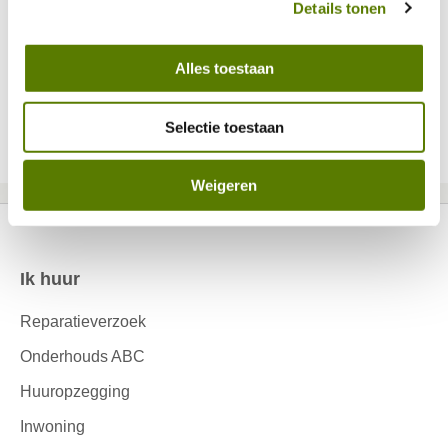
Details tonen
Alles toestaan
Selecteer een pagina
7
8
9
10
11
12
13
14
Selectie toestaan
15
Weigeren
Ik huur
Contactinformatie
Reparatieverzoek
Onderhouds ABC
Huuropzegging
Inwoning