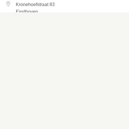
Kronehoefstraat 83
Eindhoven
(040) 24 99 999
(040) 24 99 999
Contactformulier
Social media
Facebook
LinkedIn
YouTube