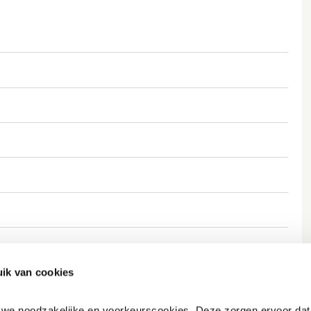
ik van cookies
n we noodzakelijke en voorkeurscookies. Deze zorgen ervoor dat 