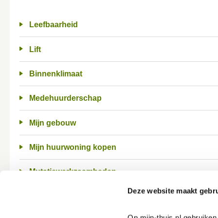
Leefbaarheid
Lift
Binnenklimaat
Medehuurderschap
Mijn gebouw
Mijn huurwoning kopen
Mutatiewerkzaamheden
Deze website maakt gebru
Naamplaatje
Op mijn-thuis.nl gebruike