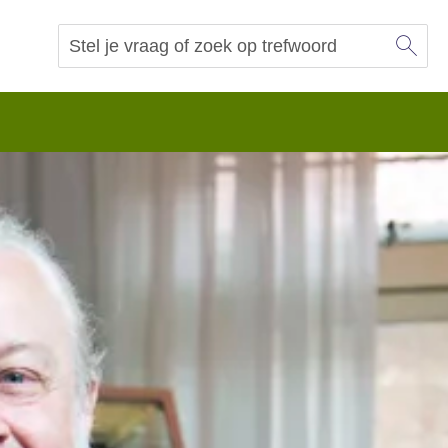
Sl
Vraag of trefwoord
Zoeken
 begrip.