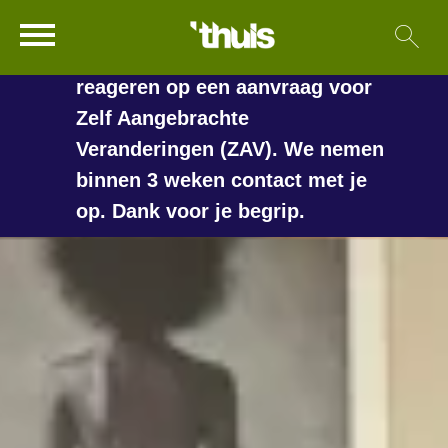
In de vakantieperiode kan het
Ga naar Hoofd
Sl
Naar de homepage
langer duren voordat we
reageren op een aanvraag voor
Zelf Aangebrachte
Veranderingen (ZAV). We nemen
Naar hoofdinhoud
Naar hoofdnavigatiemenu
Naar zoeken
binnen 3 weken contact met je
op. Dank voor je begrip.