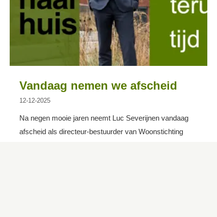
Vandaag nemen we afscheid
12-12-2025
Na negen mooie jaren neemt Luc Severijnen vandaag
afscheid als directeur-bestuurder van Woonstichting
’thuis
. Hij gaat met welverdiend pensioen. In deze
periode heeft Luc zich met veel toewijding ingezet voor
’thuis
. In een openhartig interview blikt Luc terug op wat
hem trots maakt, wat hem heeft verrast en wat hij het
meest uitdagend vond. Hij deelt zijn ervaringen met lean
werken, de stappen die zijn gezet op het gebied van