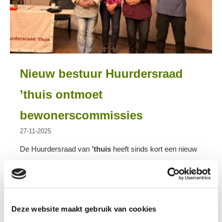
Nieuw bestuur Huurdersraad
’thuis ontmoet
bewonerscommissies
27-11-2025
De Huurdersraad van
’thuis
heeft sinds kort een nieuw
bestuur. Om goed te starten en elkaar beter te leren
kennen, organiseerde de Huurdersraad op
woensdagavond 26 november een bijeenkomst voor alle
bewonerscommissies. De bijeenkomst vond plaats in
Deze website maakt gebruik van cookies
d’Ouwe School in Veldhoven.