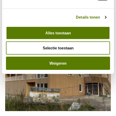
hierin vind je meer over hoe wij met jouw 
Severijnen gaat in gesprek met André Nagel, Lean Black
persoonsgegevens omgaan. 
Belt bij LeanIQ, in de podcast Lerende organisatie met
Details tonen
Lean.
Lees meer
Alles toestaan
Selectie toestaan
Weigeren