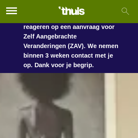
In de vakantieperiode kan het
Ga naar Hoofd
Sl
Naar de homepage
langer duren voordat we
reageren op een aanvraag voor
Zelf Aangebrachte
Veranderingen (ZAV). We nemen
Naar hoofdinhoud
Naar hoofdnavigatiemenu
Naar zoeken
binnen 3 weken contact met je
op. Dank voor je begrip.