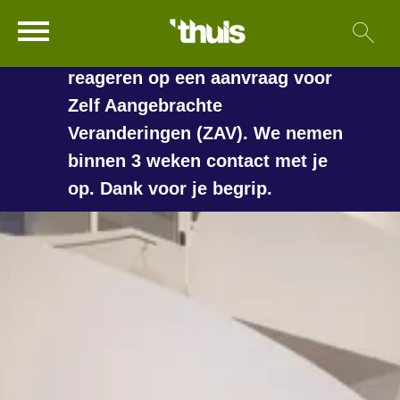
In de vakantieperiode kan het
Ga naar Hoofd
Sl
Naar de homepage
langer duren voordat we
reageren op een aanvraag voor
Zelf Aangebrachte
Veranderingen (ZAV). We nemen
Naar hoofdinhoud
Naar hoofdnavigatiemenu
Naar zoeken
binnen 3 weken contact met je
op. Dank voor je begrip.