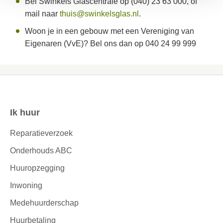
Bel Swinkels Glascentrale op (040) 23 63 000, of
mail naar
thuis@swinkelsglas.nl
.
Woon je in een gebouw met een Vereniging van
Eigenaren (VvE)? Bel ons dan op 040 24 99 999
Ik huur
Contactinformatie
Reparatieverzoek
Onderhouds ABC
Huuropzegging
Inwoning
Medehuurderschap
Huurbetaling