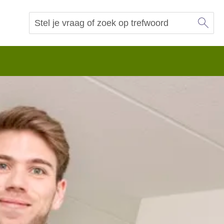
Sl
Vraag of trefwoord
Zoeken
 begrip.