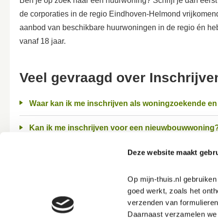
Ben je op zoek naar een huurwoning? Schrijf je dan eerst
de corporaties in de regio Eindhoven-Helmond vrijkomen
aanbod van beschikbare huurwoningen in de regio én heb 
vanaf 18 jaar.
Veel gevraagd over Inschrijv
Waar kan ik me inschrijven als woningzoekende en
Kan ik me inschrijven voor een nieuwbouwwoning
Deze website maakt gebru
Hoe lang duurt het voordat ik een huurwoning krij
Wanneer vervalt mijn inschrijving?
Op mijn-thuis.nl gebruike
goed werkt, zoals het onth
Wanneer moet ik mijn inschrijving verlengen?
verzenden van formulieren
Daarnaast verzamelen we s