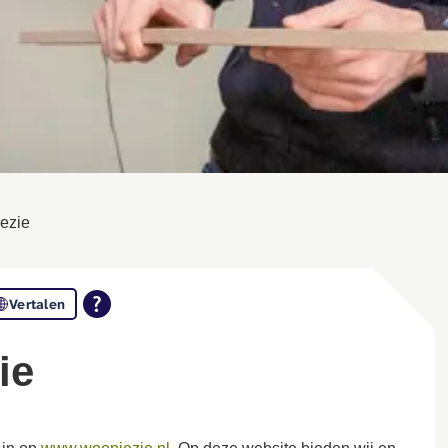
iezie
Vertalen
ie