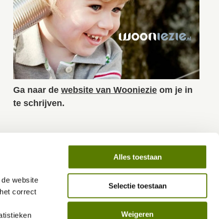
Ga naar de
website van Wooniezie
om je in
te schrijven.
Ook interessant
Alles toestaan
Inloggegevens Wooniezie
de website 
Wijzigen inschrijving
Selectie toestaan
et correct 
Zoekprofiel
Weigeren
istieken 