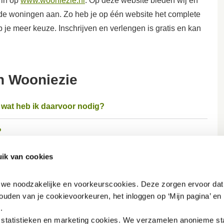
 in op
www.wooniezie.nl
. Op deze website bieden wij en
de woningen aan. Zo heb je op één website het complete
je meer keuze. Inschrijven en verlengen is gratis en kan
en Wooniezie
 wat heb ik daarvoor nodig?
?
ik van cookies
g?
n we noodzakelijke en voorkeurscookies. Deze zorgen ervoor dat 
ouden van je cookievoorkeuren, het inloggen op ‘Mijn pagina’ en h
.
tatistieken en marketing
cookies. We verzamelen anonieme stat