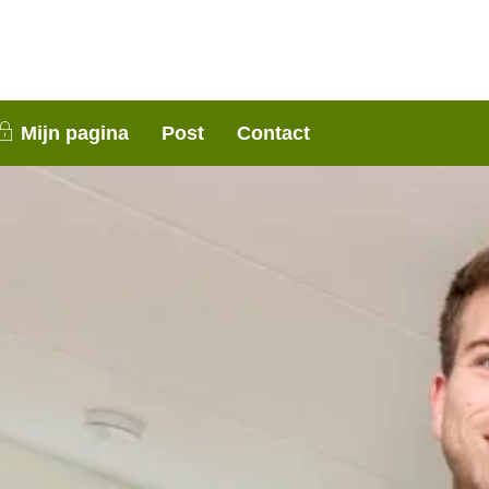
nen 3 weken contact met je op. Dank voor je
Mijn pagina
Post
Contact