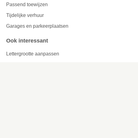
Passend toewijzen
Tijdelijke verhuur
Garages en parkeerplaatsen
Ook interessant
Lettergrootte aanpassen
Werken bij
Missie en visie
Ons werkgebied
Samenwerken
Huurders aan het woord
Contact
Kronehoefstraat 83