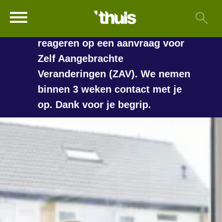
In de vakantieperiode kan het
Ga naar Hoofd
Sl
Naar de homepage
langer duren voordat we
reageren op een aanvraag voor
Zelf Aangebrachte
Veranderingen (ZAV). We nemen
Naar hoofdinhoud
Naar hoofdnavigatiemenu
Naar zoeken
binnen 3 weken contact met je
op. Dank voor je begrip.