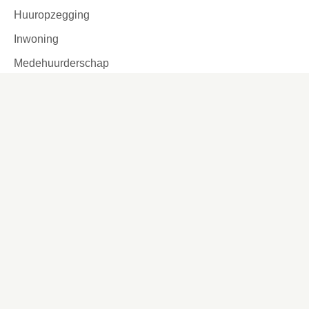
Huuropzegging
Inwoning
Medehuurderschap
Huurbetaling
Jaarlijkse huurverhoging
Zonnepanelen
Huurovereenkomst
Leefbaarheid
Ik zoek
Inschrijven Wooniezie
Voorlopige woningaanbieding
Woning kopen