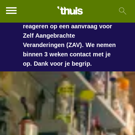
In de vakantieperiode kan het
Ga naar Hoofd
Sl
Naar de homepage
langer duren voordat we
reageren op een aanvraag voor
Zelf Aangebrachte
Veranderingen (ZAV). We nemen
Naar hoofdinhoud
Naar hoofdnavigatiemenu
Naar zoeken
binnen 3 weken contact met je
op. Dank voor je begrip.