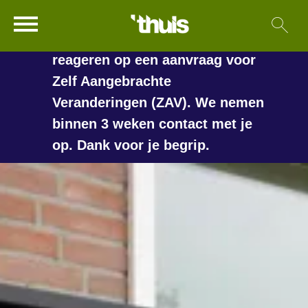
In de vakantieperiode kan het
Ga naar Hoofd
Sl
Naar de homepage
langer duren voordat we
reageren op een aanvraag voor
Zelf Aangebrachte
Veranderingen (ZAV). We nemen
Naar hoofdinhoud
Naar hoofdnavigatiemenu
Naar zoeken
binnen 3 weken contact met je
op. Dank voor je begrip.