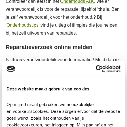
Controleer dan eerst in het
Onderhouds ABC
wie er
verantwoordelijk is voor de reparatie: jijzelf of
’thuis
. Ben
je zelf verantwoordelijk voor het onderhoud,? Bij
'
Onderhoudstips
' vind je uitleg of filmpjes die jou helpen
bij het zelf uitvoeren van reparaties.
Reparatieverzoek online melden
Is
’thuis
verantwoordelijk voor de reparatie? Meld dan je
reparatieverzoek heel gemakkelijk via de groene knop
Reparatieverzoek indienen
. In de meeste gevallen kun je
zelf meteen een afspraak inplannen voor reparatie.
Deze website maakt gebruik van cookies
Reparatieverzoek telefonisch melden
Op mijn-thuis.nl gebruiken we noodzakelijke 
Je kunt ook bellen om een reparatieverzoek te melden.
en voorkeurscookies. Deze zorgen ervoor dat de website 
goed werkt, zoals het onthouden van je 
Bel ons, ook bij spoed buiten kantooruren, op het
cookievoorkeuren, het inloggen op ‘Mijn pagina’ en het 
algemene telefoonnummer van
’thuis
: (040) 24 99 999.