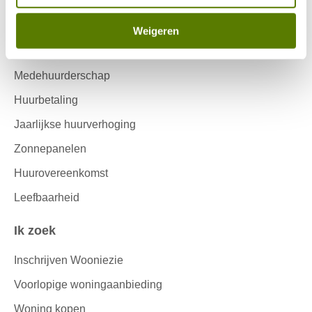
Onderhouds ABC
Huuropzegging
Weigeren
Inwoning
Medehuurderschap
Huurbetaling
Jaarlijkse huurverhoging
Zonnepanelen
Huurovereenkomst
Leefbaarheid
Ik zoek
Inschrijven Wooniezie
Voorlopige woningaanbieding
Woning kopen