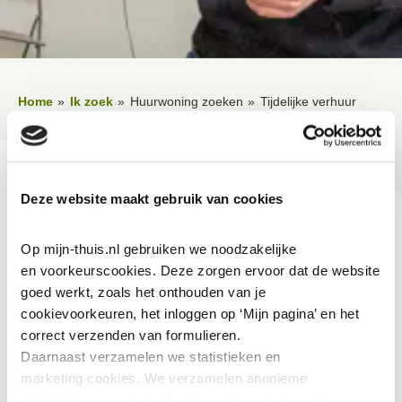
Home
Ik zoek
Huurwoning zoeken
Tijdelijke verhuur
Lees voor
Uitleg woorden
Simpele tekst
Deze website maakt gebruik van cookies
Vertalen
Tijdelijke verhuur
Op mijn-thuis.nl gebruiken we noodzakelijke 
en voorkeurscookies. Deze zorgen ervoor dat de website 
goed werkt, zoals het onthouden van je 
Dit zijn woningen die voor een bepaalde tijd verhuurd
cookievoorkeuren, het inloggen op ‘Mijn pagina’ en het 
worden. Je krijgt na die periode geen vervangende
correct verzenden van formulieren.
woonruimte aangeboden. Deze woningen worden
Daarnaast verzamelen we statistieken en 
marketing
cookies. We verzamelen anonieme 
verhuurd met behoud van inschrijftijd.
statistieken over het gebruik van de website, ook 