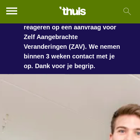
In de vakantieperiode kan het
Ga naar Hoofd
Sl
Naar de homepage
langer duren voordat we
reageren op een aanvraag voor
Zelf Aangebrachte
Veranderingen (ZAV). We nemen
Naar hoofdinhoud
Naar hoofdnavigatiemenu
Naar zoeken
binnen 3 weken contact met je
op. Dank voor je begrip.