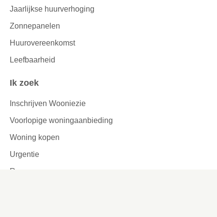
Jaarlijkse huurverhoging
Zonnepanelen
Huurovereenkomst
Leefbaarheid
Ik zoek
Inschrijven Wooniezie
Voorlopige woningaanbieding
Woning kopen
Urgentie
Reageren
Woningruil
Passend toewijzen