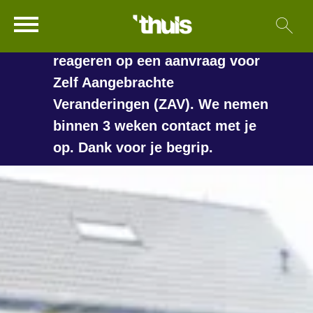
In de vakantieperiode kan het
Ga naar Hoofd
Sl
Naar de homepage
langer duren voordat we
reageren op een aanvraag voor
Zelf Aangebrachte
Veranderingen (ZAV). We nemen
Naar hoofdinhoud
Naar hoofdnavigatiemenu
Naar zoeken
binnen 3 weken contact met je
op. Dank voor je begrip.