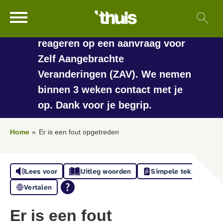
In de vakantieperiode kan het
Ga naar Hoofd
Sl
Naar de homepage
langer duren voordat we
reageren op een aanvraag voor
Zelf Aangebrachte
Veranderingen (ZAV). We nemen
Naar hoofdinhoud
Naar hoofdnavigatiemenu
Naar zoeken
binnen 3 weken contact met je
op. Dank voor je begrip.
Home
Er is een fout opgetreden
Lees voor
Uitleg woorden
Simpele tekst
Vertalen
Er is een fout