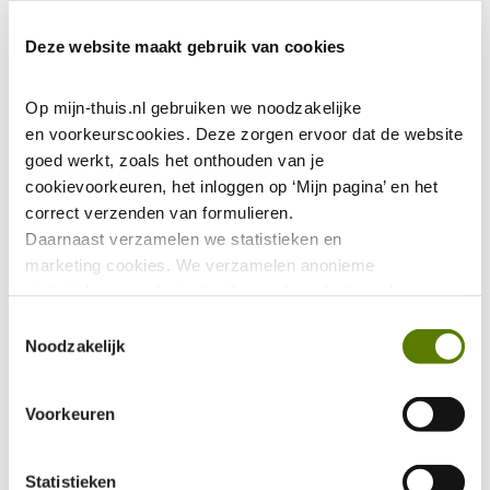
Reparatieverzoek
Onderhouds ABC
Deze website maakt gebruik van cookies
Huuropzegging
Op mijn-thuis.nl gebruiken we noodzakelijke 
Inwoning
en voorkeurscookies. Deze zorgen ervoor dat de website 
goed werkt, zoals het onthouden van je 
Medehuurderschap
cookievoorkeuren, het inloggen op ‘Mijn pagina’ en het 
Huurbetaling
correct verzenden van formulieren.
Jaarlijkse huurverhoging
Daarnaast verzamelen we statistieken en 
marketing
cookies. We verzamelen anonieme 
Zonnepanelen
statistieken over het gebruik van de website, ook 
Huurovereenkomst
verzamelen we data over het gebruik van leeshulp Tolkie. 
Toestemmingsselectie
Deze gegevens zijn niet te herleiden tot jou als persoon 
Noodzakelijk
Leefbaarheid
en worden niet gedeeld met eventuele advertentie- of 
social mediapartijen. De marketing 
Ik zoek
Voorkeuren
cookies worden gebruikt via onze Youtube video's. Deze 
zorgen ervoor dat jouw ervaring binnen Youtube 
Inschrijven Wooniezie
verbeterd wordt door gerichte filmpjes aan te bevelen.
Statistieken
Voorlopige woningaanbieding