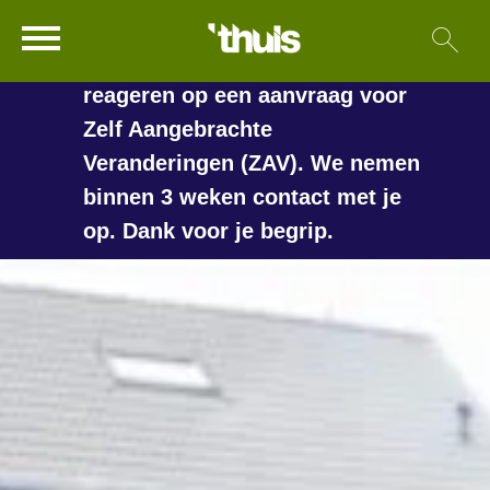
In de vakantieperiode kan het
Ga naar Hoofd
Sl
Naar de homepage
langer duren voordat we
reageren op een aanvraag voor
Zelf Aangebrachte
Veranderingen (ZAV). We nemen
Naar hoofdinhoud
Naar hoofdnavigatiemenu
Naar zoeken
binnen 3 weken contact met je
op. Dank voor je begrip.