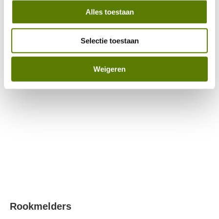
Alles toestaan
Selectie toestaan
Weigeren
Ventileren van je woning
Rookmelders