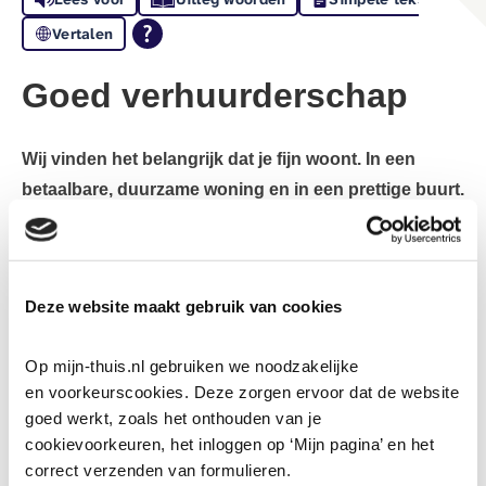
Vertalen
Goed verhuurderschap
Wij vinden het belangrijk dat je fijn woont. In een
betaalbare, duurzame woning en in een prettige buurt.
We sluiten daarbij niemand uit. We willen een goed
verhuurder zijn.
Goed verhuurderschap betekent dat wij jou informeren
Deze website maakt gebruik van cookies
over je rechten en plichten. Veel van deze informatie staat
in het huurcontract en de
algemene huurvoorwaarden
.
Op mijn-thuis.nl gebruiken we noodzakelijke 
en voorkeurscookies. Deze zorgen ervoor dat de website 
Daarin lees je meer over het gebruik van de woning en
goed werkt, zoals het onthouden van je 
wanneer
’thuis
je woning binnen mag komen.
cookievoorkeuren, het inloggen op ‘Mijn pagina’ en het 
correct verzenden van formulieren.
Op de website van de Rijksoverheid vind je informatie