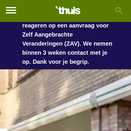
In de vakantieperiode kan het
Ga naar Hoofd
Sl
Naar de homepage
langer duren voordat we
reageren op een aanvraag voor
Zelf Aangebrachte
Veranderingen (ZAV). We nemen
Naar hoofdinhoud
Naar hoofdnavigatiemenu
Naar zoeken
binnen 3 weken contact met je
op. Dank voor je begrip.