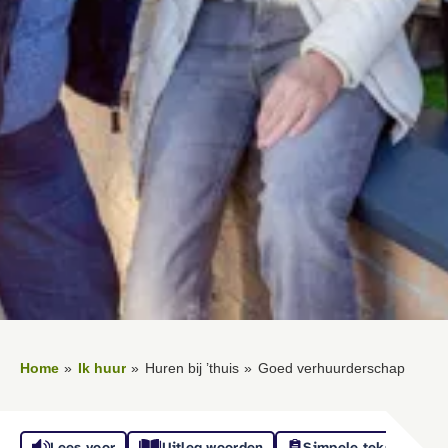
Home
Ik huur
Huren bij ’thuis
Goed verhuurderschap
Lees voor
Uitleg woorden
Simpele tekst