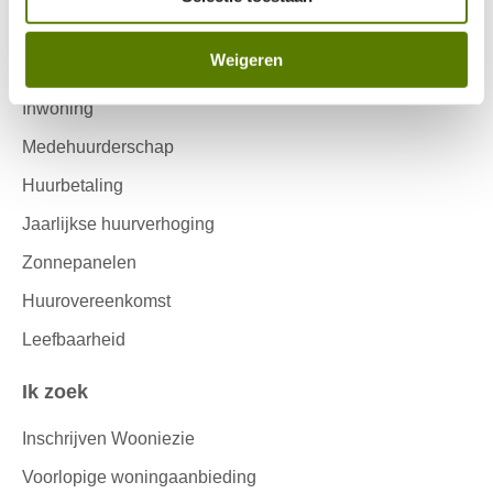
Onderhouds ABC
Weigeren
Huuropzegging
Inwoning
Medehuurderschap
Huurbetaling
Jaarlijkse huurverhoging
Zonnepanelen
Huurovereenkomst
Leefbaarheid
Ik zoek
Inschrijven Wooniezie
Voorlopige woningaanbieding