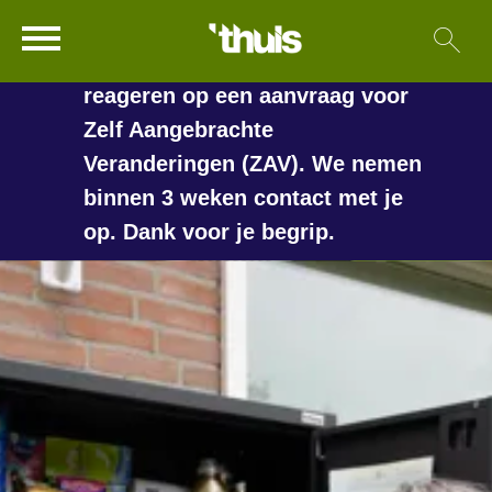
In de vakantieperiode kan het
Ga naar Hoofd
Sl
Naar de homepage
langer duren voordat we
reageren op een aanvraag voor
Zelf Aangebrachte
Veranderingen (ZAV). We nemen
Naar hoofdinhoud
Naar hoofdnavigatiemenu
Naar zoeken
binnen 3 weken contact met je
op. Dank voor je begrip.