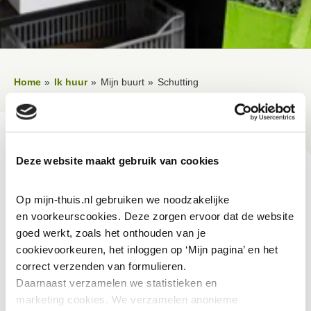
Home
Ik huur
Mijn buurt
Schutting
Lees voor
Uitleg woorden
Simpele tekst
Vertalen
Deze website maakt gebruik van cookies
Schutting
Op mijn-thuis.nl gebruiken we noodzakelijke 
en voorkeurscookies. Deze zorgen ervoor dat de website 
goed werkt, zoals het onthouden van je 
Het is gebruikelijk tussen jou en je buren een
cookievoorkeuren, het inloggen op ‘Mijn pagina’ en het 
erfafscheiding te plaatsen. Dit kan een haag zijn of
correct verzenden van formulieren.
bijvoorbeeld een schutting of een hekwerk. Stem altijd
Daarnaast verzamelen we statistieken en 
goed af met je buren voordat je iets plaatst of verandert.
marketing
cookies. We verzamelen anonieme 