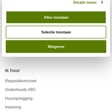
Details tonen
Alles toestaan
Projectinformatie
Selectie toestaan
Sloop en nieuwbouw 't Ven
Weigeren
Ik huur
Contactinformatie
Reparatieverzoek
Onderhouds ABC
Huuropzegging
Inwoning