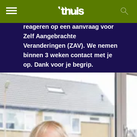
In de vakantieperiode kan het
Ga naar Hoofd
Sl
Naar de homepage
langer duren voordat we
reageren op een aanvraag voor
Zelf Aangebrachte
Veranderingen (ZAV). We nemen
Naar hoofdinhoud
Naar hoofdnavigatiemenu
Naar zoeken
binnen 3 weken contact met je
op. Dank voor je begrip.