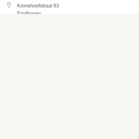
Kronehoefstraat 83
Eindhoven
(040) 24 99 999
(040) 24 99 999
Contactformulier
Social media
Facebook
LinkedIn
YouTube