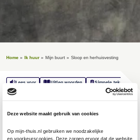
Home
Ik huur
Mijn buurt
Sloop en herhuisvesting
Lees voor
Uitleg woorden
Simpele tekst
Vertalen
Sloop en herhuisvesting
Deze website maakt gebruik van cookies
Op mijn-thuis.nl gebruiken we noodzakelijke 
Veel gevraagd over Sloop en
en voorkeurscookies. Deze zorgen ervoor dat de website 