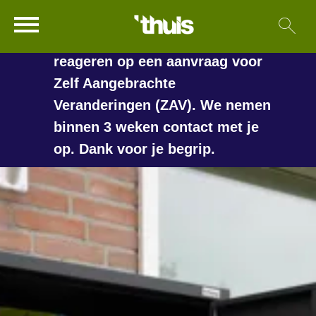
In de vakantieperiode kan het
Ga naar Hoofd
Sl
Naar de homepage
langer duren voordat we
reageren op een aanvraag voor
Zelf Aangebrachte
Veranderingen (ZAV). We nemen
Naar hoofdinhoud
Naar hoofdnavigatiemenu
Naar zoeken
binnen 3 weken contact met je
op. Dank voor je begrip.