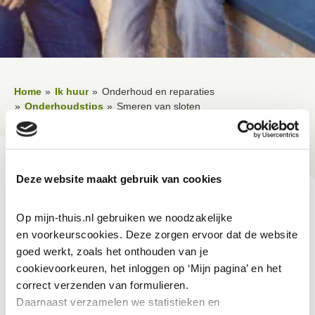
Home
Ik huur
Onderhoud en reparaties
Onderhoudstips
Smeren van sloten
Lees voor
Uitleg woorden
Simpele tekst
Deze website maakt gebruik van cookies
Vertalen
Smeren van sloten
Op mijn-thuis.nl gebruiken we noodzakelijke 
en voorkeurscookies. Deze zorgen ervoor dat de website 
goed werkt, zoals het onthouden van je 
30-9-2019
cookievoorkeuren, het inloggen op ‘Mijn pagina’ en het 
correct verzenden van formulieren.
Wilt u weten hoe u sloten moet smeren? Bekijk dan het
Daarnaast verzamelen we statistieken en 
filmpje.