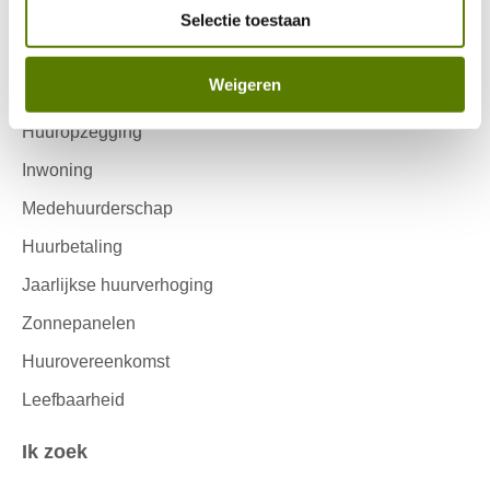
Ik huur
Contactinformatie
Selectie toestaan
Reparatieverzoek
Weigeren
Onderhouds ABC
Huuropzegging
Inwoning
Medehuurderschap
Huurbetaling
Jaarlijkse huurverhoging
Zonnepanelen
Huurovereenkomst
Leefbaarheid
Ik zoek