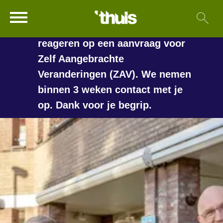
In de vakantieperiode kan het
Ga naar Hoofd
Sl
Naar de homepage
langer duren voordat we
reageren op een aanvraag voor
Zelf Aangebrachte
Veranderingen (ZAV). We nemen
Naar hoofdinhoud
Naar hoofdnavigatiemenu
Naar zoeken
binnen 3 weken contact met je
op. Dank voor je begrip.