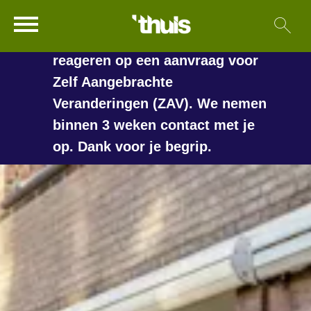
In de vakantieperiode kan het
Ga naar Hoofd
Sl
Naar de homepage
langer duren voordat we
reageren op een aanvraag voor
Zelf Aangebrachte
Veranderingen (ZAV). We nemen
Naar hoofdinhoud
Naar hoofdnavigatiemenu
Naar zoeken
binnen 3 weken contact met je
op. Dank voor je begrip.