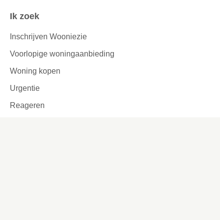
Ik zoek
Inschrijven Wooniezie
Voorlopige woningaanbieding
Woning kopen
Urgentie
Reageren
Woningruil
Passend toewijzen
Tijdelijke verhuur
Garages en parkeerplaatsen
Ook interessant
Lettergrootte aanpassen