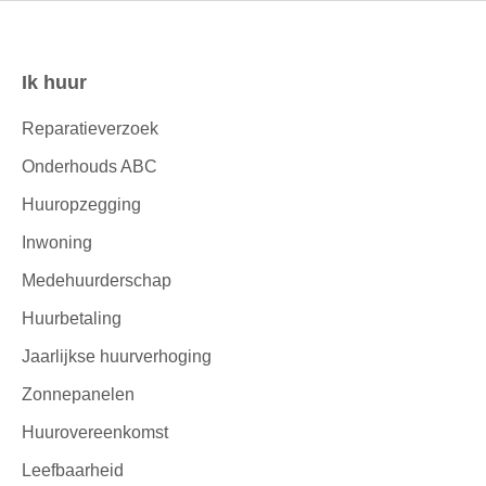
Ik huur
Contactinformatie
Reparatieverzoek
Onderhouds ABC
Huuropzegging
Inwoning
Medehuurderschap
Huurbetaling
Jaarlijkse huurverhoging
Zonnepanelen
Huurovereenkomst
Leefbaarheid