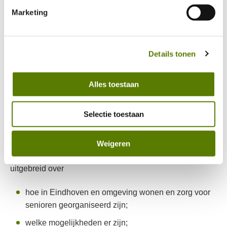
Via deze link kan je ons Privacybeleid vinden: 
Marketing
https://www.mijn-thuis.nl/kennisbank/privacybeleid/
informatiebijeenkomsten
hierin vind je meer over hoe wij met jouw 
persoonsgegevens omgaan. 
Details tonen
Alles toestaan
Selectie toestaan
Weigeren
Een zorgadviseur en woonconsulent informeren je
uitgebreid over
hoe in Eindhoven en omgeving wonen en zorg voor
senioren georganiseerd zijn;
welke mogelijkheden er zijn;