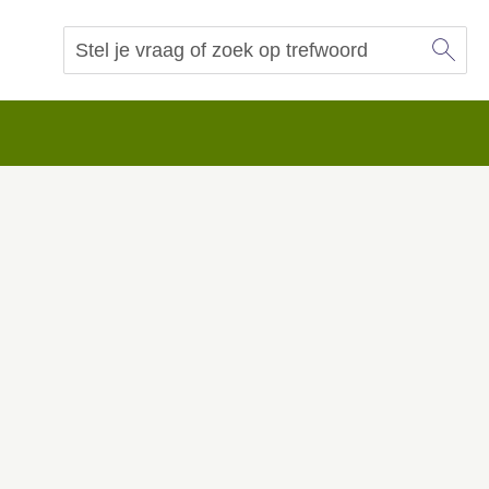
Sl
Vraag of trefwoord
Zoeken
 begrip.