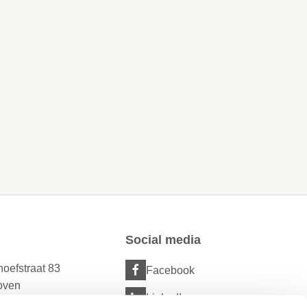
Social media
oefstraat 83
Facebook
oven
LinkedIn