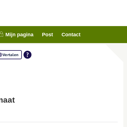
nen 3 weken contact met je op. Dank voor je
Mijn pagina
Post
Contact
Vertalen
maat