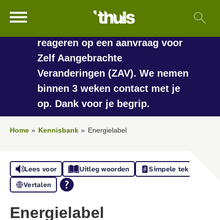
In de vakantieperiode kan het
Ga naar Hoofd
Sl
Naar de homepage
langer duren voordat we
reageren op een aanvraag voor
Zelf Aangebrachte
Veranderingen (ZAV). We nemen
Naar hoofdinhoud
Naar hoofdnavigatiemenu
Naar zoeken
binnen 3 weken contact met je
op. Dank voor je begrip.
Home
Kennisbank
Energielabel
Lees voor
Uitleg woorden
Simpele tekst
Vertalen
Energielabel