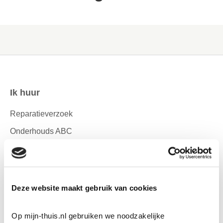
Ik huur
Contactinformatie
Reparatieverzoek
Onderhouds ABC
Huuropzegging
Inwoning
Medehuurderschap
Deze website maakt gebruik van cookies
Huurbetaling
Op mijn-thuis.nl gebruiken we noodzakelijke 
Jaarlijkse huurverhoging