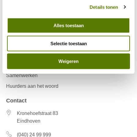
Garages en parkeerplaatsen
Details tonen
Ook interessant
Alles toestaan
Lettergrootte aanpassen
Werken bij
Selectie toestaan
Missie en visie
Weigeren
Ons werkgebied
Samenwerken
Huurders aan het woord
Contact
Kronehoefstraat 83
Eindhoven
(040) 24 99 999