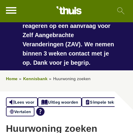
In de vakantieperiode kan het
Ga naar Hoofd
Sl
Naar de homepage
langer duren voordat we
reageren op een aanvraag voor
Zelf Aangebrachte
Veranderingen (ZAV). We nemen
Naar hoofdinhoud
Naar hoofdnavigatiemenu
Naar zoeken
binnen 3 weken contact met je
op. Dank voor je begrip.
Home
Kennisbank
Huurwoning zoeken
Lees voor
Uitleg woorden
Simpele tekst
Vertalen
Huurwoning zoeken