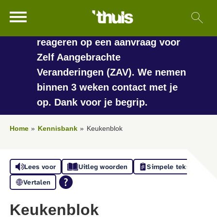
In de vakantieperiode kan het
Ga naar Hoofd
Sl
Naar de homepage
langer duren voordat we
reageren op een aanvraag voor
Zelf Aangebrachte
Veranderingen (ZAV). We nemen
Naar hoofdinhoud
Naar hoofdnavigatiemenu
Naar zoeken
binnen 3 weken contact met je
op. Dank voor je begrip.
Home
Kennisbank
Keukenblok
Lees voor
Uitleg woorden
Simpele tekst
Vertalen
Keukenblok