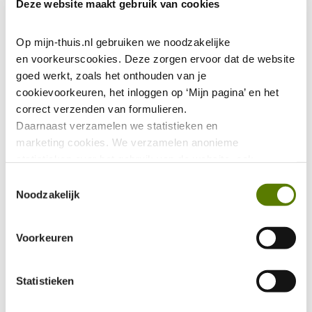
Huuropzegging
Deze website maakt gebruik van cookies
Inwoning
Op mijn-thuis.nl gebruiken we noodzakelijke 
Medehuurderschap
en voorkeurscookies. Deze zorgen ervoor dat de website 
Huurbetaling
goed werkt, zoals het onthouden van je 
cookievoorkeuren, het inloggen op ‘Mijn pagina’ en het 
Jaarlijkse huurverhoging
correct verzenden van formulieren.
Zonnepanelen
Daarnaast verzamelen we statistieken en 
marketing
cookies. We verzamelen anonieme 
Huurovereenkomst
statistieken over het gebruik van de website, ook 
Leefbaarheid
verzamelen we data over het gebruik van leeshulp Tolkie. 
Toestemmingsselectie
Deze gegevens zijn niet te herleiden tot jou als persoon 
Noodzakelijk
Ik zoek
en worden niet gedeeld met eventuele advertentie- of 
social mediapartijen. De marketing 
Inschrijven Wooniezie
Voorkeuren
cookies worden gebruikt via onze Youtube video's. Deze 
Voorlopige woningaanbieding
zorgen ervoor dat jouw ervaring binnen Youtube 
verbeterd wordt door gerichte filmpjes aan te bevelen.
Statistieken
Woning kopen
Urgentie
Via deze link kan je ons Privacybeleid vinden: 