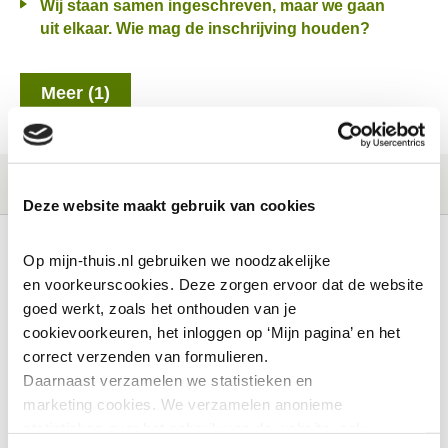
Wij staan samen ingeschreven, maar we gaan
uit elkaar. Wie mag de inschrijving houden?
Meer (1)
Deze website maakt gebruik van cookies
Op mijn-thuis.nl gebruiken we noodzakelijke 
en voorkeurscookies. Deze zorgen ervoor dat de website 
Ik huur
Contactinformatie
goed werkt, zoals het onthouden van je 
Reparatieverzoek
cookievoorkeuren, het inloggen op ‘Mijn pagina’ en het 
correct verzenden van formulieren.
Onderhouds ABC
Daarnaast verzamelen we statistieken en 
Huuropzegging
marketing
cookies. We verzamelen anonieme 
statistieken over het gebruik van de website, ook 
Inwoning