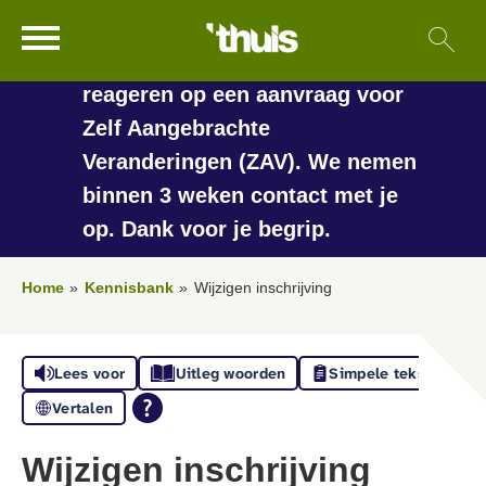
In de vakantieperiode kan het
Ga naar Hoofd
Sl
Naar de homepage
langer duren voordat we
reageren op een aanvraag voor
Zelf Aangebrachte
Veranderingen (ZAV). We nemen
Naar hoofdinhoud
Naar hoofdnavigatiemenu
Naar zoeken
binnen 3 weken contact met je
op. Dank voor je begrip.
Home
Kennisbank
Wijzigen inschrijving
Lees voor
Uitleg woorden
Simpele tekst
Vertalen
Wijzigen inschrijving