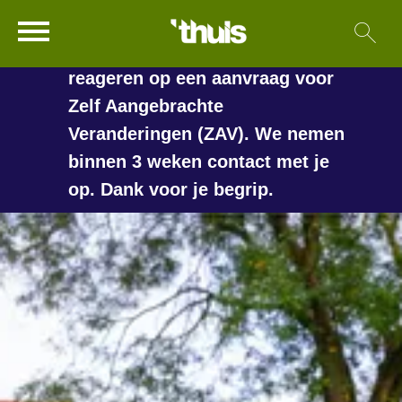
In de vakantieperiode kan het
Ga naar Hoofd
Sl
Naar de homepage
langer duren voordat we
reageren op een aanvraag voor
Zelf Aangebrachte
Veranderingen (ZAV). We nemen
Naar hoofdinhoud
Naar hoofdnavigatiemenu
Naar zoeken
binnen 3 weken contact met je
op. Dank voor je begrip.