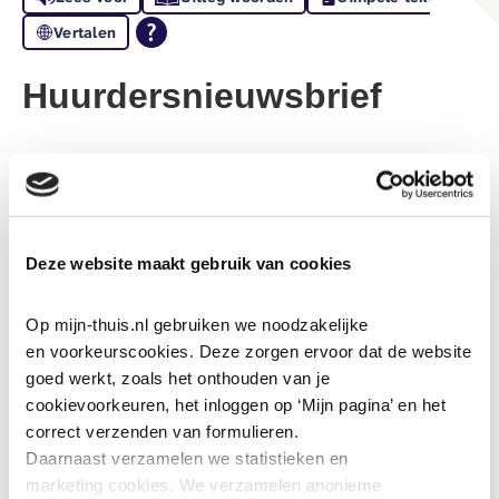
Vertalen
Huurdersnieuwsbrief
Ongeveer 3 keer per jaar versturen wij een nieuwsbrief
naar huurders. We doen dit zowel digitaal als via de post.
Elke gemeente kent een ‘eigen’ versie met lokale
informatie.
Deze website maakt gebruik van cookies
Ben je huurder van ’thuis en wil je de
Op mijn-thuis.nl gebruiken we noodzakelijke 
huurdersnieuwsbrief ontvangen? Meld je
en voorkeurscookies. Deze zorgen ervoor dat de website 
dan aan via de groene knop 'Aanmelden
goed werkt, zoals het onthouden van je 
cookievoorkeuren, het inloggen op ‘Mijn pagina’ en het 
huurdersnieuwsbrief'
correct verzenden van formulieren.
Daarnaast verzamelen we statistieken en 
Geef aan of je de nieuwsbrief via e-mail of via de post
marketing
cookies. We verzamelen anonieme 
wilt ontvangen.