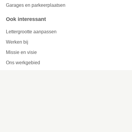
Garages en parkeerplaatsen
Ook interessant
Lettergrootte aanpassen
Werken bij
Missie en visie
Ons werkgebied
Samenwerken
Huurders aan het woord
Contact
Kronehoefstraat 83
Eindhoven
(040) 24 99 999