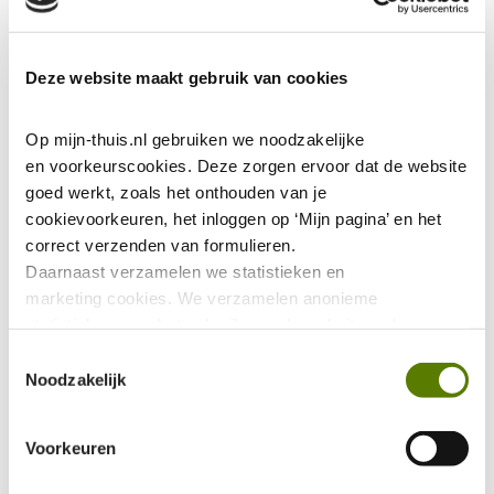
Deze website maakt gebruik van cookies
Op mijn-thuis.nl gebruiken we noodzakelijke 
en voorkeurscookies. Deze zorgen ervoor dat de website 
goed werkt, zoals het onthouden van je 
cookievoorkeuren, het inloggen op ‘Mijn pagina’ en het 
correct verzenden van formulieren.
Daarnaast verzamelen we statistieken en 
marketing
cookies. We verzamelen anonieme 
statistieken over het gebruik van de website, ook 
verzamelen we data over het gebruik van leeshulp Tolkie. 
Toestemmingsselectie
Deze gegevens zijn niet te herleiden tot jou als persoon 
Noodzakelijk
en worden niet gedeeld met eventuele advertentie- of 
social mediapartijen. De marketing 
Voorkeuren
cookies worden gebruikt via onze Youtube video's. Deze 
zorgen ervoor dat jouw ervaring binnen Youtube 