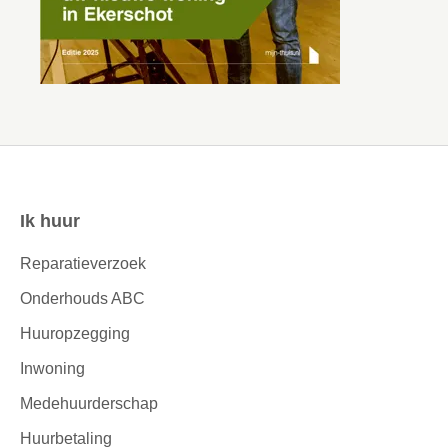
Ik huur
Contactinformatie
Reparatieverzoek
Onderhouds ABC
Huuropzegging
Inwoning
Medehuurderschap
Huurbetaling