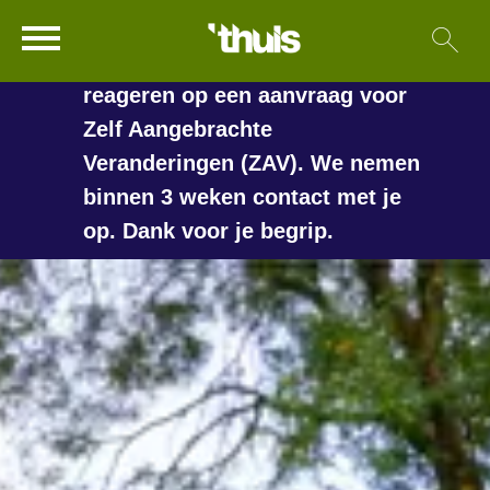
In de vakantieperiode kan het
Ga naar Hoofd
Sl
Naar de homepage
langer duren voordat we
reageren op een aanvraag voor
Zelf Aangebrachte
Veranderingen (ZAV). We nemen
Naar hoofdinhoud
Naar hoofdnavigatiemenu
Naar zoeken
binnen 3 weken contact met je
op. Dank voor je begrip.