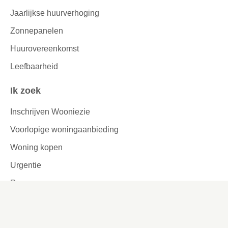
Jaarlijkse huurverhoging
Zonnepanelen
Huurovereenkomst
Leefbaarheid
Ik zoek
Inschrijven Wooniezie
Voorlopige woningaanbieding
Woning kopen
Urgentie
Reageren
Woningruil
Passend toewijzen