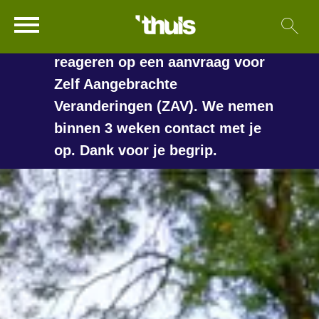
In de vakantieperiode kan het
Ga naar Hoofd
Sl
Naar de homepage
langer duren voordat we
reageren op een aanvraag voor
Zelf Aangebrachte
Veranderingen (ZAV). We nemen
Naar hoofdinhoud
Naar hoofdnavigatiemenu
Naar zoeken
binnen 3 weken contact met je
op. Dank voor je begrip.