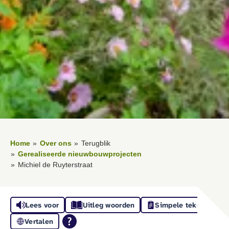
Home
Over ons
Terugblik
Gerealiseerde nieuwbouwprojecten
Michiel de Ruyterstraat
Lees voor
Uitleg woorden
Simpele tekst
Vertalen