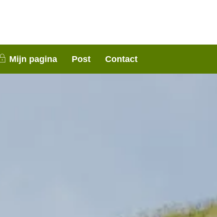
nen 3 weken contact met je op. Dank voor je
Mijn pagina
Post
Contact