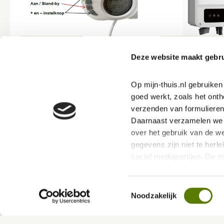
Deze website maakt gebru
Op mijn-thuis.nl gebruike
goed werkt, zoals het onth
verzenden van formulieren
Daarnaast verzamelen we s
over het gebruik van de we
gegevens zijn niet te herle
social mediapartijen. De 
ervoor dat jouw ervaring b
Toestemmingsselectie
Via deze link kan je ons P
Noodzakelijk
hierin vind je meer over 