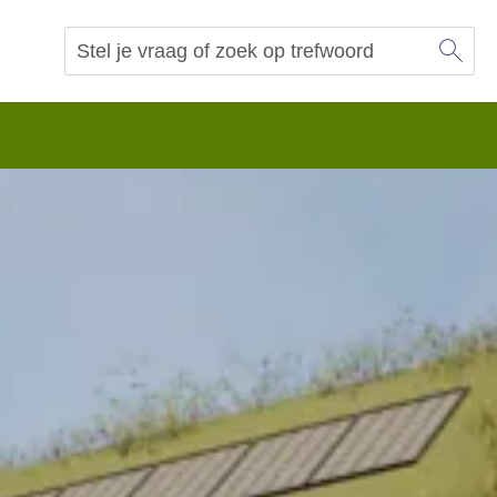
Sl
Vraag of trefwoord
Zoeken
 begrip.