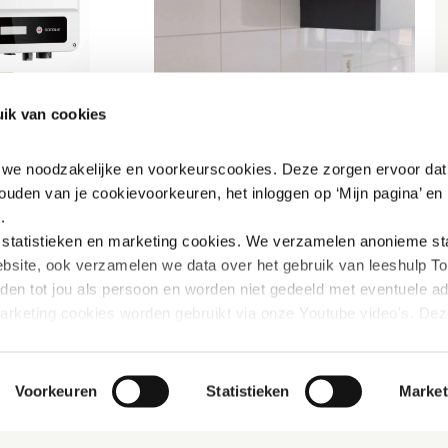
ik van cookies
n we noodzakelijke en voorkeurscookies. Deze zorgen ervoor dat 
ouden van je cookievoorkeuren, het inloggen op ‘Mijn pagina’ en h
.
tatistieken en marketing
cookies. We verzamelen anonieme stat
bsite, ook verzamelen we data over het gebruik van leeshulp Tol
iden tot jou als persoon en worden niet gedeeld met eventuele adv
marketing cookies worden gebruikt via onze Youtube video's. Dez
innen Youtube verbeterd wordt door gerichte filmpjes aan te beve
rivacybeleid vinden: 
https://www.mijn-thuis.nl/kennisbank/pri
Voorkeuren
Statistieken
Market
hoe wij met jouw persoonsgegevens omgaan. 