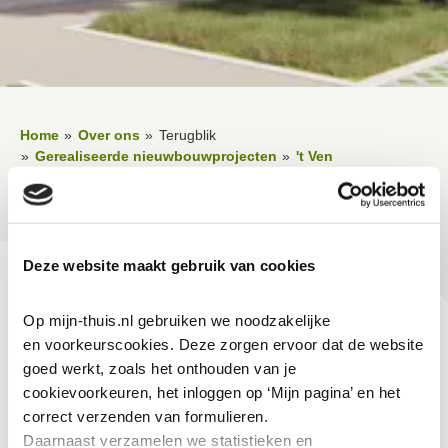
Home
Over ons
Terugblik
Gerealiseerde nieuwbouwprojecten
't Ven
Informatie voor bewoners - 't Ven - Antony Moddermanstraat
Rondleiding Antony Moddermanstraat
Deze website maakt gebruik van cookies
Lees voor
Uitleg woorden
Simpele tekst
Vertalen
Op mijn-thuis.nl gebruiken we noodzakelijke 
en voorkeurscookies. Deze zorgen ervoor dat de website 
Rondleiding Antony
goed werkt, zoals het onthouden van je 
cookievoorkeuren, het inloggen op ‘Mijn pagina’ en het 
Moddermanstraat
correct verzenden van formulieren.
Daarnaast verzamelen we statistieken en 