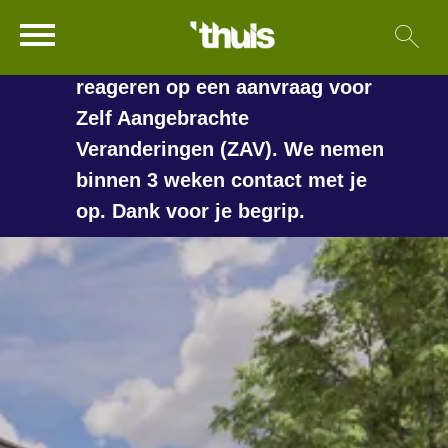
In de vakantieperiode kan het
Ga naar Hoofd
Sl
Naar de homepage
langer duren voordat we
reageren op een aanvraag voor
Zelf Aangebrachte
Veranderingen (ZAV). We nemen
Naar hoofdinhoud
Naar hoofdnavigatiemenu
Naar zoeken
binnen 3 weken contact met je
op. Dank voor je begrip.