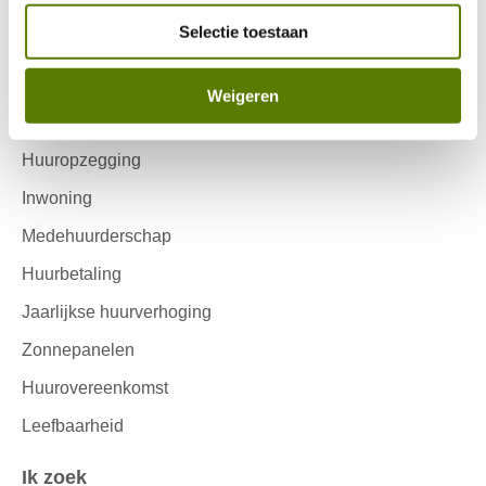
Selectie toestaan
Ik huur
Contactinformatie
Reparatieverzoek
Weigeren
Onderhouds ABC
Huuropzegging
Inwoning
Medehuurderschap
Huurbetaling
Jaarlijkse huurverhoging
Zonnepanelen
Huurovereenkomst
Leefbaarheid
Ik zoek