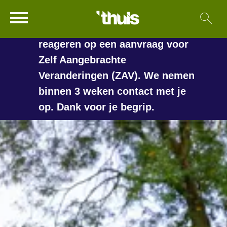
In de vakantieperiode kan het
Ga naar Hoofd
Sl
Naar de homepage
langer duren voordat we
reageren op een aanvraag voor
Zelf Aangebrachte
Veranderingen (ZAV). We nemen
Naar hoofdinhoud
Naar hoofdnavigatiemenu
Naar zoeken
binnen 3 weken contact met je
op. Dank voor je begrip.