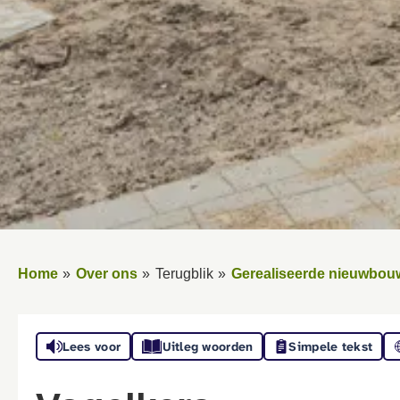
Home
Over ons
Terugblik
Gerealiseerde nieuwbou
Lees voor
Uitleg woorden
Simpele tekst