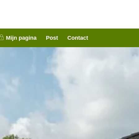
nen 3 weken contact met je op. Dank voor je
Mijn pagina
Post
Contact