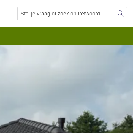
Sl
Vraag of trefwoord
Zoeken
 begrip.