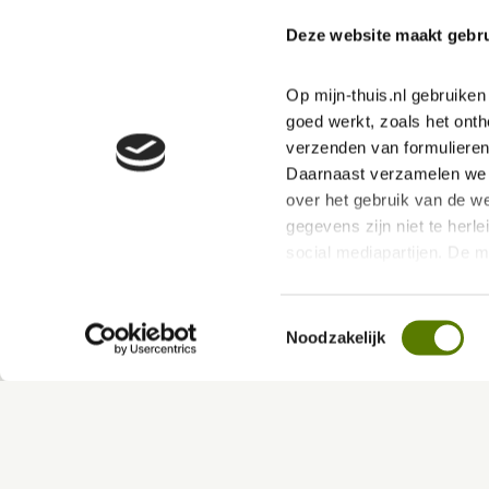
Deze website maakt gebru
Op mijn-thuis.nl gebruike
goed werkt, zoals het onth
verzenden van formulieren
Daarnaast verzamelen we s
over het gebruik van de we
gegevens zijn niet te herle
social mediapartijen. De 
ervoor dat jouw ervaring b
Toestemmingsselectie
Terug naar overzicht
Via deze link kan je ons P
Noodzakelijk
hierin vind je meer over 