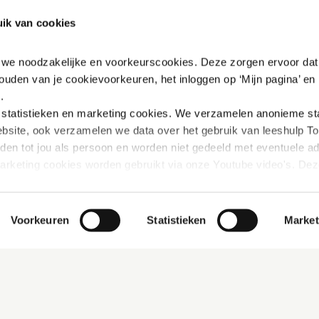
ik van cookies
n we noodzakelijke en voorkeurscookies. Deze zorgen ervoor dat 
ouden van je cookievoorkeuren, het inloggen op ‘Mijn pagina’ en h
.
tatistieken en marketing
cookies. We verzamelen anonieme stat
bsite, ook verzamelen we data over het gebruik van leeshulp Tol
iden tot jou als persoon en worden niet gedeeld met eventuele adv
marketing cookies worden gebruikt via onze Youtube video's. Dez
innen Youtube verbeterd wordt door gerichte filmpjes aan te beve
rivacybeleid vinden: 
https://www.mijn-thuis.nl/kennisbank/pri
Voorkeuren
Statistieken
Market
hoe wij met jouw persoonsgegevens omgaan. 