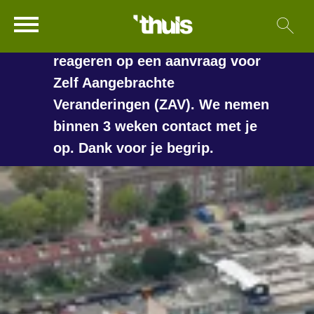
In de vakantieperiode kan het
Ga naar Hoofd
Sl
Naar de homepage
langer duren voordat we
reageren op een aanvraag voor
Zelf Aangebrachte
Veranderingen (ZAV). We nemen
Naar hoofdinhoud
Naar hoofdnavigatiemenu
Naar zoeken
binnen 3 weken contact met je
op. Dank voor je begrip.