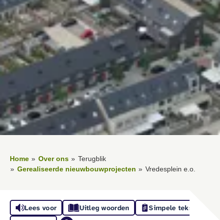
Home
Over ons
Terugblik
Gerealiseerde nieuwbouwprojecten
Vredesplein e.o.
Lees voor
Uitleg woorden
Simpele tekst