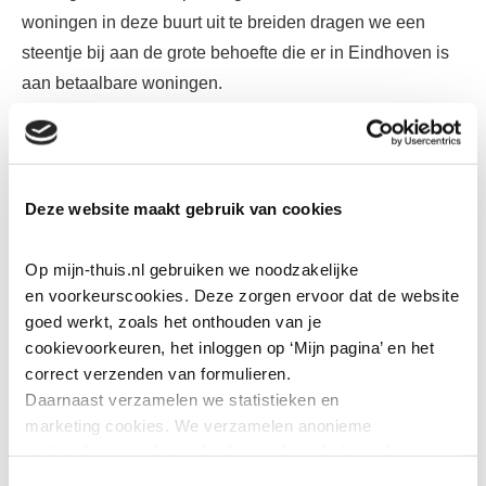
woningen in deze buurt uit te breiden dragen we een
steentje bij aan de grote behoefte die er in Eindhoven is
aan betaalbare woningen.
Een wijk met 453 woningen, deels sociale, deels
middeldure huur en koop van
’thuis
, Sint Trudo en
Stichting Pensioenfonds Rail & Openbaar Vervoer SPF.
Deze website maakt gebruik van cookies
Een mooie mix van grondgebonden woningen en
appartementen. Het is een prachtige wijk geworden,
Op mijn-thuis.nl gebruiken we noodzakelijke 
autoluw met grote, groene, openbare ruimtes en
en voorkeurscookies. Deze zorgen ervoor dat de website 
betaalbare, duurzame woningen. Toen we begonnen met
goed werkt, zoals het onthouden van je 
cookievoorkeuren, het inloggen op ‘Mijn pagina’ en het 
de nieuwbouw waren we de tijd voor en hebben destijds
correct verzenden van formulieren.
al gekozen voor woningen zonder gasaansluiting. Het
Daarnaast verzamelen we statistieken en 
grootste deel van de woningen is aangesloten op een
marketing
cookies. We verzamelen anonieme 
WKO (Warmte Koude Opslag) systeem. Dat betekent dat
statistieken over het gebruik van de website, ook 
de woningen worden verwarmd en gekoeld vanuit de
verzamelen we data over het gebruik van leeshulp Tolkie. 
Toestemmingsselectie