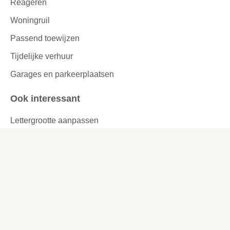
Reageren
Woningruil
Passend toewijzen
Tijdelijke verhuur
Garages en parkeerplaatsen
Ook interessant
Lettergrootte aanpassen
Werken bij
Missie en visie
Ons werkgebied
Samenwerken
Huurders aan het woord