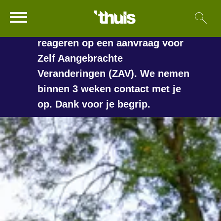
In de vakantieperiode kan het
Ga naar Hoofd
Sl
Naar de homepage
langer duren voordat we
reageren op een aanvraag voor
Zelf Aangebrachte
Veranderingen (ZAV). We nemen
Naar hoofdinhoud
Naar hoofdnavigatiemenu
Naar zoeken
binnen 3 weken contact met je
op. Dank voor je begrip.