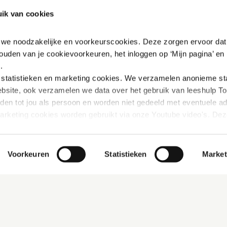
ik van cookies
n we onze klant centraal.
Samen ’thuis
n we noodzakelijke en voorkeurscookies. Deze zorgen ervoor dat 
ouden van je cookievoorkeuren, het inloggen op ‘Mijn pagina’ en h
.
tatistieken en marketing
cookies. We verzamelen anonieme stat
bsite, ook verzamelen we data over het gebruik van leeshulp Tol
iden tot jou als persoon en worden niet gedeeld met eventuele adv
marketing cookies worden gebruikt via onze Youtube video's. Dez
innen Youtube verbeterd wordt door gerichte filmpjes aan te beve
rivacybeleid vinden: 
https://www.mijn-thuis.nl/kennisbank/pri
Voorkeuren
Statistieken
Market
hoe wij met jouw persoonsgegevens omgaan. 