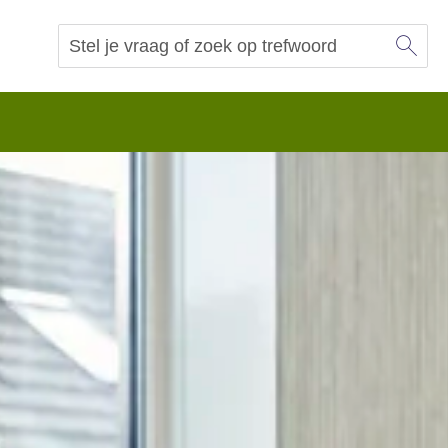
Sl
Vraag of trefwoord
Zoeken
 begrip.