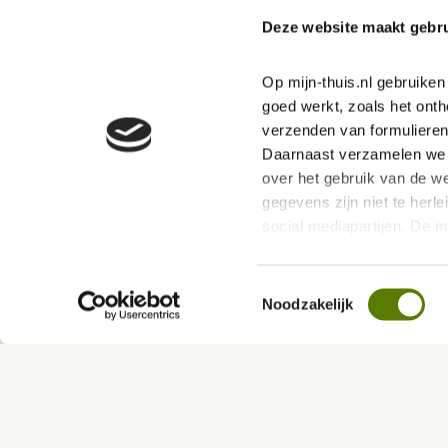
Deze website maakt gebru
Door samen te blijven leren en niet stil te staan stelle
Op mijn-thuis.nl gebruike
goed werkt, zoals het onth
verzenden van formulieren
Daarnaast verzamelen we s
over het gebruik van de we
gegevens zijn niet te herle
social mediapartijen. De 
ervoor dat jouw ervaring b
Toestemmingsselectie
Via deze link kan je ons P
Noodzakelijk
hierin vind je meer over 