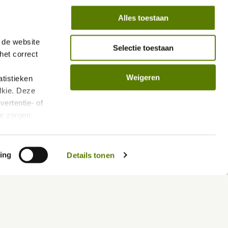
Alles toestaan
de website 
Selectie toestaan
et correct 
Weigeren
istieken 
kie. Deze 
ertentie- of 
e zorgen 
len.
vacybeleid/
ing
Details tonen