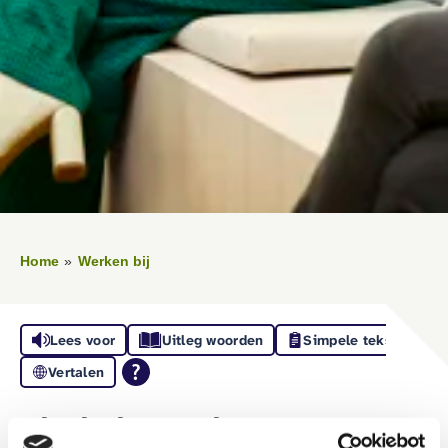
Home
Werken bij
Lees voor
Uitleg woorden
Simpele tekst
Vertalen
’thuis is opnieuw