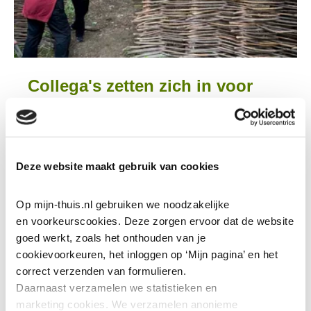
Collega's zetten zich in voor
maatschappelijke initiatieven
2-7-2026
Op onze jaarlijkse maatschappelijke dag hebben
Deze website maakt gebruik van cookies
120 collega’s zich ingezet voor diverse
maatschappelijke initiatieven in de regio. Verspreid
Op mijn-thuis.nl gebruiken we noodzakelijke 
over Eindhoven, Veldhoven en Son en Breugel
en voorkeurscookies. Deze zorgen ervoor dat de website 
goed werkt, zoals het onthouden van je 
verruilden zij hun reguliere werkzaamheden voor
cookievoorkeuren, het inloggen op ‘Mijn pagina’ en het 
een middag vrijwil...
correct verzenden van formulieren.
Lees meer
Daarnaast verzamelen we statistieken en 
marketing
cookies. We verzamelen anonieme 