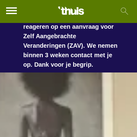
In de vakantieperiode kan het
Ga naar Hoofd
Sl
Naar de homepage
langer duren voordat we
reageren op een aanvraag voor
Zelf Aangebrachte
Veranderingen (ZAV). We nemen
Naar hoofdinhoud
Naar hoofdnavigatiemenu
Naar zoeken
binnen 3 weken contact met je
op. Dank voor je begrip.