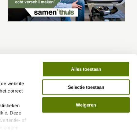
Alles toestaan
de website 
Selectie toestaan
et correct 
Weigeren
istieken 
kie. Deze 
ertentie- of 
e zorgen 
len.