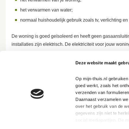
het verwarmen van water;
normaal huishoudelijk gebruik zoals tv, verlichting 
De woning is goed geïsoleerd en heeft geen gasaansluit
installaties zijn elektrisch. De elektriciteit voor jouw w
Deze website maakt gebru
Veel gevraagd over Nul Op de
Op mijn-thuis.nl gebruike
Hoe kan ik ventileren in een Nul Op de Meter woni
goed werkt, zoals het onth
verzenden van formulieren
Moet ik bij de slimme meter energiestanden doorg
Daarnaast verzamelen we s
over het gebruik van de we
gegevens zijn niet te herle
social mediapartijen. De 
ervoor dat jouw ervaring b