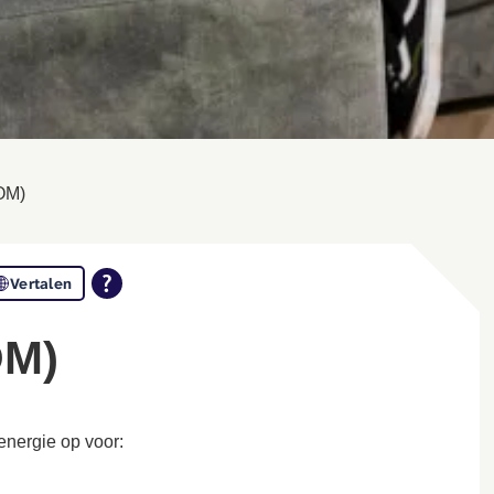
OM)
Vertalen
OM)
nergie op voor: