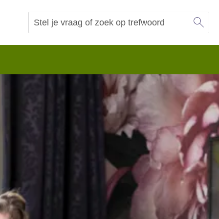
Sl
Vraag of trefwoord
Zoeken
 begrip.