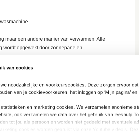
en wasmachine.
ing maar een andere manier van verwarmen. Alle
oning wordt opgewekt door zonnepanelen.
ik van cookies
 Meter (NOM)
n we noodzakelijke en voorkeurscookies. Deze zorgen ervoor dat 
ng?
ouden van je cookievoorkeuren, het inloggen op ‘Mijn pagina’ en h
.
even?
tatistieken en marketing
cookies. We verzamelen anonieme stat
bsite, ook verzamelen we data over het gebruik van leeshulp Tol
iden tot jou als persoon en worden niet gedeeld met eventuele adv
marketing cookies worden gebruikt via onze Youtube video's. Dez
innen Youtube verbeterd wordt door gerichte filmpjes aan te beve