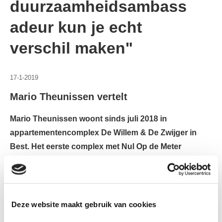
duurzaamheidsambass
adeur kun je echt
verschil maken"
17-1-2019
Mario Theunissen vertelt
Mario Theunissen woont sinds juli 2018 in
appartementencomplex De Willem & De Zwijger in
Best. Het eerste complex met Nul Op de Meter
woningen van Woonstichting
’thuis
. Wat de voordelen
van zo’n NOM woning zijn kan Mario als
duurzaamheidsambassadeur als geen ander
vertellen.
Deze website maakt gebruik van cookies