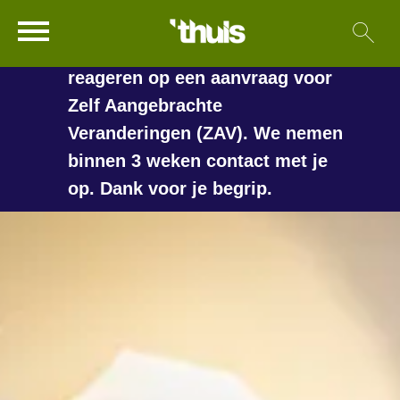
In de vakantieperiode kan het
Ga naar Hoofd
Sl
Naar de homepage
langer duren voordat we
reageren op een aanvraag voor
Zelf Aangebrachte
Veranderingen (ZAV). We nemen
Naar hoofdinhoud
Naar hoofdnavigatiemenu
Naar zoeken
binnen 3 weken contact met je
op. Dank voor je begrip.