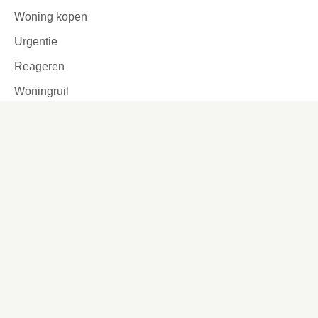
Woning kopen
Urgentie
Reageren
Woningruil
Passend toewijzen
Tijdelijke verhuur
Garages en parkeerplaatsen
Ook interessant
Lettergrootte aanpassen
Werken bij
Missie en visie
Ons werkgebied