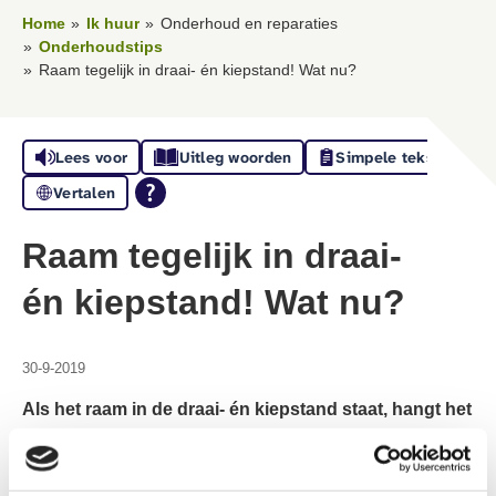
Home
Ik huur
Onderhoud en reparaties
Onderhoudstips
Raam tegelijk in draai- én kiepstand! Wat nu?
Lees voor
Uitleg woorden
Simpele tekst
Vertalen
Raam tegelijk in draai-
én kiepstand! Wat nu?
30-9-2019
Als het raam in de draai- én kiepstand staat, hangt het
raam er raar scheef bij. U kunt dan de kruk niet meer
terugdraaien en u krijgt het raam niet meer afgesloten.