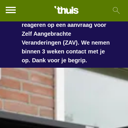
In de vakantieperiode kan het
Ga naar Hoofd
Sl
Naar de homepage
langer duren voordat we
reageren op een aanvraag voor
Zelf Aangebrachte
Veranderingen (ZAV). We nemen
Naar hoofdinhoud
Naar hoofdnavigatiemenu
Naar zoeken
binnen 3 weken contact met je
op. Dank voor je begrip.