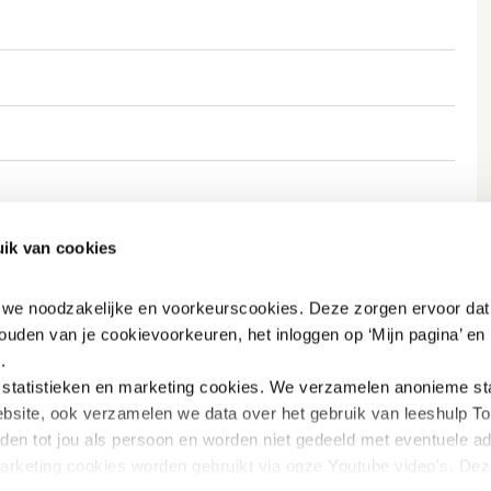
ng?
ik van cookies
n we noodzakelijke en voorkeurscookies. Deze zorgen ervoor dat 
ouden van je cookievoorkeuren, het inloggen op ‘Mijn pagina’ en h
.
tatistieken en marketing
cookies. We verzamelen anonieme stat
bsite, ook verzamelen we data over het gebruik van leeshulp Tol
iden tot jou als persoon en worden niet gedeeld met eventuele adv
marketing cookies worden gebruikt via onze Youtube video's. Dez