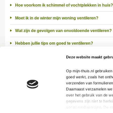
Hoe voorkom ik schimmel of vochtplekken in huis?
Moet ik in de winter mijn woning ventileren?
Wat zijn de gevolgen van onvoldoende ventileren?
Hebben jullie tips om goed te ventileren?
Hoe kan ik ventileren in een Nul Op de Meter woni
Deze website maakt gebru
Op mijn-thuis.nl gebruike
goed werkt, zoals het onth
verzenden van formulieren
Daarnaast verzamelen we s
over het gebruik van de we
gegevens zijn niet te herle
social mediapartijen. De 