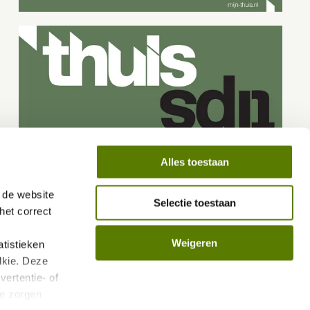
Alles toestaan
de website 
Selectie toestaan
et correct 
Weigeren
istieken 
kie. Deze 
ertentie- of 
e zorgen 