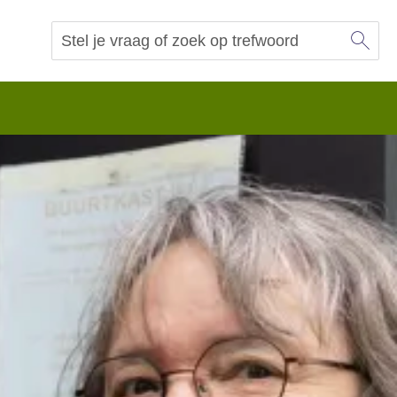
Sl
Vraag of trefwoord
Zoeken
 begrip.