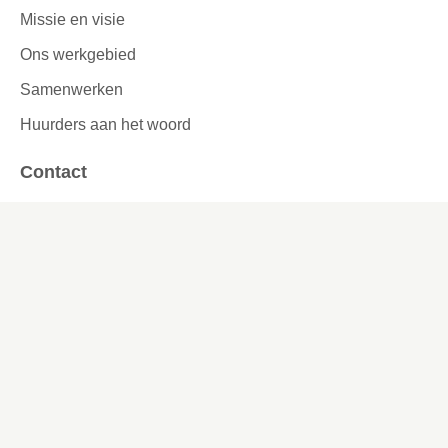
Missie en visie
Ons werkgebied
Samenwerken
Huurders aan het woord
Contact
Kronehoefstraat 83
Eindhoven
(040) 24 99 999
(040) 24 99 999
Contactformulier