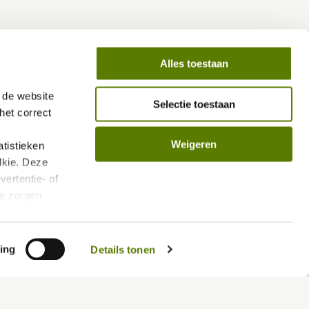
Alles toestaan
de website 
Selectie toestaan
et correct 
Weigeren
istieken 
kie. Deze 
ertentie- of 
e zorgen 
len.
vacybeleid/
ing
Details tonen