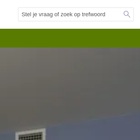
Sl
Vraag of trefwoord
Zoeken
 begrip.