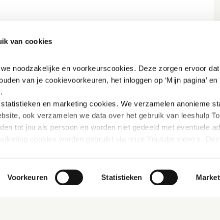
ik van cookies
n we noodzakelijke en voorkeurscookies. Deze zorgen ervoor dat 
ouden van je cookievoorkeuren, het inloggen op ‘Mijn pagina’ en h
.
tatistieken en marketing
cookies. We verzamelen anonieme stat
bsite, ook verzamelen we data over het gebruik van leeshulp Tol
iden tot jou als persoon en worden niet gedeeld met eventuele adv
marketing cookies worden gebruikt via onze Youtube video's. Dez
innen Youtube verbeterd wordt door gerichte filmpjes aan te beve
rivacybeleid vinden: 
https://www.mijn-thuis.nl/kennisbank/pri
Voorkeuren
Statistieken
Market
hoe wij met jouw persoonsgegevens omgaan. 