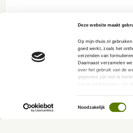
Aan de slag
Deze website maakt gebru
E-mail
*
Op mijn-thuis.nl gebruike
goed werkt, zoals het onth
verzenden van formulieren
Daarnaast verzamelen we s
Herhaal e-mailadres
*
over het gebruik van de we
gegevens zijn niet te herle
social mediapartijen. De 
ervoor dat jouw ervaring b
Activatiecode (denk aan hoofdletters)
*
Toestemmingsselectie
Via deze link kan je ons P
Noodzakelijk
hierin vind je meer over 
Toelichting