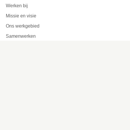
Werken bij
Missie en visie
Ons werkgebied
Samenwerken
Huurders aan het woord
Contact
Kronehoefstraat 83
Eindhoven
(040) 24 99 999
(040) 24 99 999
Contactformulier