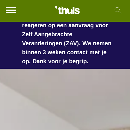
In de vakantieperiode kan het
Ga naar Hoofd
Sl
Naar de homepage
langer duren voordat we
reageren op een aanvraag voor
Zelf Aangebrachte
Veranderingen (ZAV). We nemen
Naar hoofdinhoud
Naar hoofdnavigatiemenu
Naar zoeken
binnen 3 weken contact met je
op. Dank voor je begrip.