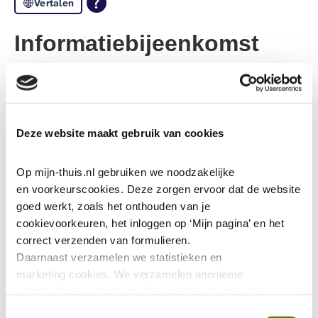
Vertalen
Informatiebijeenkomst
Langer Thuis Wijzer
woensdagavond 10 juni
Deze website maakt gebruik van cookies
29-5-2026
Woon je in Veldhoven? En wil je weten hoe je in
Op mijn-thuis.nl gebruiken we noodzakelijke 
en voorkeurscookies. Deze zorgen ervoor dat de website 
aanmerking komt voor een seniorenwoning? Of waar
goed werkt, zoals het onthouden van je 
je naar toe kunt als je extra zorg of ondersteuning
cookievoorkeuren, het inloggen op ‘Mijn pagina’ en het 
nodig hebt? Bezoek de informatiebijeenkomst van
correct verzenden van formulieren.
Langer Thuis Wijzer Veldhoven.
Daarnaast verzamelen we statistieken en 
marketing
cookies. We verzamelen anonieme 
Een medewerker van woningcorporatie Wooninc. of
statistieken over het gebruik van de website, ook 
verzamelen we data over het gebruik van leeshulp Tolkie. 
'thuis
, Oktober en Swove vertellen uitgebreid over de
Toestemmingsselectie