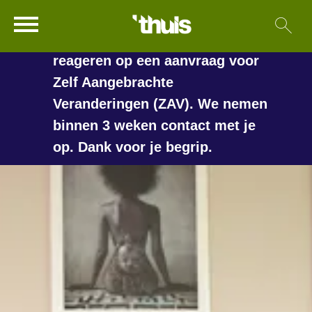
In de vakantieperiode kan het
Ga naar Hoofd
Sl
Naar de homepage
langer duren voordat we
reageren op een aanvraag voor
Zelf Aangebrachte
Veranderingen (ZAV). We nemen
Naar hoofdinhoud
Naar hoofdnavigatiemenu
Naar zoeken
binnen 3 weken contact met je
op. Dank voor je begrip.