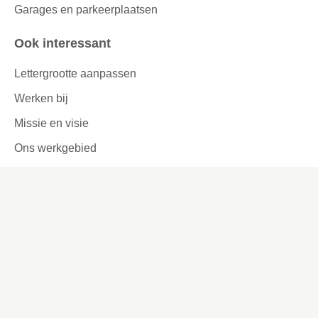
Garages en parkeerplaatsen
Ook interessant
Lettergrootte aanpassen
Werken bij
Missie en visie
Ons werkgebied
Samenwerken
Huurders aan het woord
Contact
Kronehoefstraat 83
Eindhoven
(040) 24 99 999