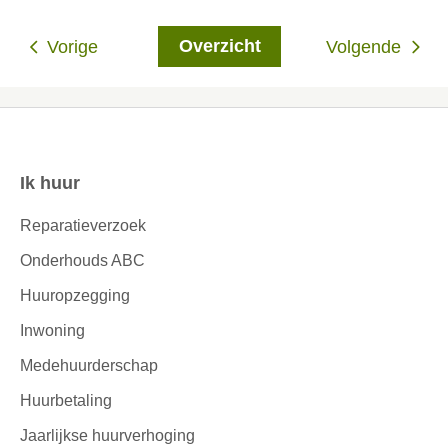
Overzicht
Vorige
Volgende
Ik huur
Contactinformatie
Reparatieverzoek
Onderhouds ABC
Huuropzegging
Inwoning
Medehuurderschap
Huurbetaling
Jaarlijkse huurverhoging