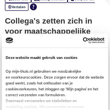
Vertalen
Collega's zetten zich in
voor maatschappelijke
initiatieven
2-7-2026
Deze website maakt gebruik van cookies
Op onze jaarlijkse maatschappelijke dag hebben 120
Op mijn-thuis.nl gebruiken we noodzakelijke 
collega’s zich ingezet voor diverse maatschappelijke
en voorkeurscookies. Deze zorgen ervoor dat de website 
initiatieven in de regio. Verspreid over Eindhoven,
goed werkt, zoals het onthouden van je 
Veldhoven en Son en Breugel verruilden zij hun reguliere
cookievoorkeuren, het inloggen op ‘Mijn pagina’ en het 
werkzaamheden voor een middag vrijwilligerswerk.
correct verzenden van formulieren.
Daarnaast verzamelen we statistieken en 
Onze collega’s ondersteunden uiteenlopende activiteiten,
marketing
cookies. We verzamelen anonieme 