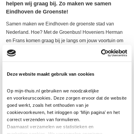
helpen wij graag bij. Zo maken we samen
Eindhoven de Groenste!
Samen maken we Eindhoven de groenste stad van
Nederland. Hoe? Met de Groenbus! Hoveniers Herman
en Frans komen graag bij je langs om jouw voortuin om
te toveren.
Hoveniers Herman en Frans komen graag langs
met de Groenbus
Deze website maakt gebruik van cookies
We leggen maximaal 4m
2
voortuin aan
Op mijn-thuis.nl gebruiken we noodzakelijke 
Tegels en zand eruit, nieuwe potgrond en planten
en voorkeurscookies. Deze zorgen ervoor dat de website 
erin
goed werkt, zoals het onthouden van je 
De hovenier regelt alles
cookievoorkeuren, het inloggen op ‘Mijn pagina’ en het 
correct verzenden van formulieren.
Jij hoeft alleen aanwezig te zijn
Daarnaast verzamelen we statistieken en 
Het is helemaal gratis
marketing
cookies. We verzamelen anonieme 