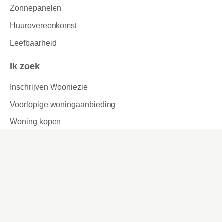
Zonnepanelen
Huurovereenkomst
Leefbaarheid
Ik zoek
Inschrijven Wooniezie
Voorlopige woningaanbieding
Woning kopen
Urgentie
Reageren
Woningruil
Passend toewijzen
Tijdelijke verhuur