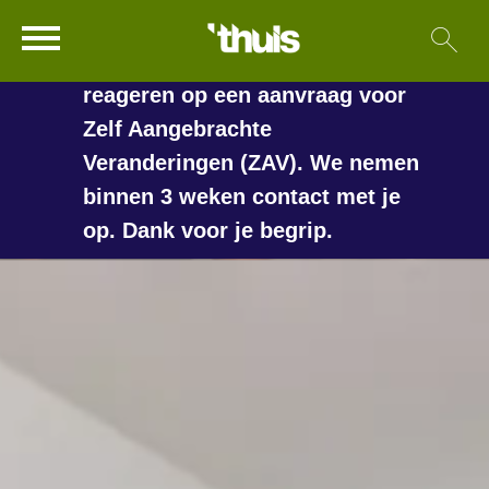
In de vakantieperiode kan het
Ga naar Hoofd
Sl
Naar de homepage
langer duren voordat we
reageren op een aanvraag voor
Zelf Aangebrachte
Veranderingen (ZAV). We nemen
Naar hoofdinhoud
Naar hoofdnavigatiemenu
Naar zoeken
binnen 3 weken contact met je
op. Dank voor je begrip.