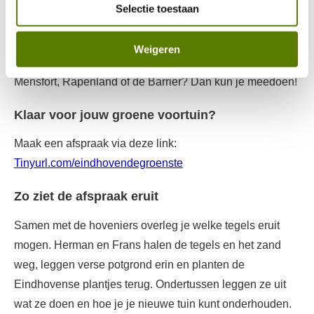
Woon je in een van deze wijken: Eckartdal, Oude Gracht
Selectie toestaan
(Oost/West), Oude Toren, Generalenbuurt, Woenselse
Watermolen, Hondsheuvels, Gildebuurt, Hemelrijken,
Weigeren
Limbeek (Noord/Zuid), Woensel-West, Kronehoef,
Mensfort, Rapenland of de Barrier? Dan kun je meedoen!
Klaar voor jouw groene voortuin?
Maak een afspraak via deze link:
Tinyurl.com/eindhovendegroenste
Zo ziet de afspraak eruit
Samen met de hoveniers overleg je welke tegels eruit
mogen. Herman en Frans halen de tegels en het zand
weg, leggen verse potgrond erin en planten de
Eindhovense plantjes terug. Ondertussen leggen ze uit
wat ze doen en hoe je je nieuwe tuin kunt onderhouden.