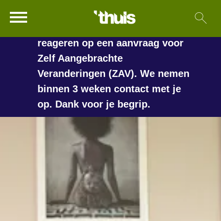
In de vakantieperiode kan het
Ga naar Hoofd
Sl
Naar de homepage
langer duren voordat we
reageren op een aanvraag voor
Zelf Aangebrachte
Veranderingen (ZAV). We nemen
Naar hoofdinhoud
Naar hoofdnavigatiemenu
Naar zoeken
binnen 3 weken contact met je
op. Dank voor je begrip.