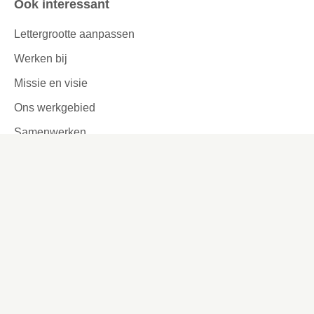
Ook interessant
Lettergrootte aanpassen
Werken bij
Missie en visie
Ons werkgebied
Samenwerken
Huurders aan het woord
Contact
Kronehoefstraat 83
Eindhoven
(040) 24 99 999
(040) 24 99 999