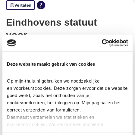
Vertalen
Eindhovens statuut
voor
bewonersparticipatie bij
renovatie- en
Deze website maakt gebruik van cookies
sloopprojecten
Op mijn-thuis.nl gebruiken we noodzakelijke 
en voorkeurscookies. Deze zorgen ervoor dat de website 
9-2-2026
goed werkt, zoals het onthouden van je 
Het Platform Eindhovense Klantenraden (PEK),
cookievoorkeuren, het inloggen op ‘Mijn pagina’ en het 
correct verzenden van formulieren.
woningcorporaties 'thuis, Trudo, Woonbedrijf en
Daarnaast verzamelen we statistieken en 
Wooninc. en gemeente Eindhoven ondertekenen op
marketing
cookies. We verzamelen anonieme 
11 februari een Eindhovens statuut voor
statistieken over het gebruik van de website, ook 